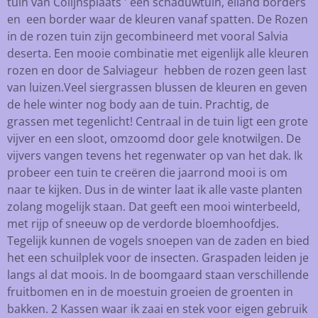
tuin van Colijnsplaats ' een schaduwtuin, eiland borders
en een border waar de kleuren vanaf spatten. De Rozen
in de rozen tuin zijn gecombineerd met vooral Salvia
deserta. Een mooie combinatie met eigenlijk alle kleuren
rozen en door de Salviageur hebben de rozen geen last
van luizen.Veel siergrassen blussen de kleuren en geven
de hele winter nog body aan de tuin. Prachtig, de
grassen met tegenlicht! Centraal in de tuin ligt een grote
vijver en een sloot, omzoomd door gele knotwilgen. De
vijvers vangen tevens het regenwater op van het dak. Ik
probeer een tuin te creëren die jaarrond mooi is om
naar te kijken. Dus in de winter laat ik alle vaste planten
zolang mogelijk staan. Dat geeft een mooi winterbeeld,
met rijp of sneeuw op de verdorde bloemhoofdjes.
Tegelijk kunnen de vogels snoepen van de zaden en bied
het een schuilplek voor de insecten. Graspaden leiden je
langs al dat moois. In de boomgaard staan verschillende
fruitbomen en in de moestuin groeien de groenten in
bakken. 2 Kassen waar ik zaai en stek voor eigen gebruik